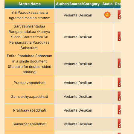
Stotra Name
Author/Source/Category
Audio
Roman
K
Srii Paadukaasahasra
Vedanta Desikan
agramanimaalaa stotram
Sarvaabhiishtadaa
Rangapaadukaa (Kaarya
Siddhi Stotras from Sri
Vedanta Desikan
Ranganaatha Paadukaa
Sahasram)
Entire Paadukaa Sahasram
in a single document
Vedanta Desikan
(Suitable for double-sided
printing)
Prastaavapaddhati
Vedanta Desikan
Samaakhyaapaddhati
Vedanta Desikan
Prabhaavapaddhati
Vedanta Desikan
Samarpanapaddhati
Vedanta Desikan