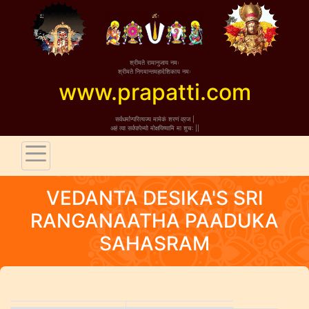
श्रीमते रामानुजाय नमः
श्रीमते निगमान्तमहादेशिकाय नमः
www.prapatti.com
सर्वधर्मान्परित्यज्य मामेकं शरणं व्रज |
अहं त्वा सर्वपापेभ्यो मोक्षयिष्यामि मा शुच: ||
VEDANTA DESIKA'S SRI
RANGANAATHA PAADUKA
SAHASRAM